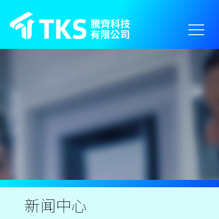
// === 20250828新增 為達到點選cn跳轉到指定網站 ===
新闻中心